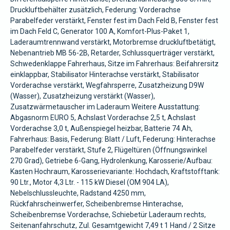
Druckluftbehälter zusätzlich, Federung: Vorderachse
Parabelfeder verstärkt, Fenster fest im Dach Feld B, Fenster fest
im Dach Feld C, Generator 100 A, Komfort-Plus-Paket 1,
Laderaumtrennwand verstärkt, Motorbremse druckluftbetätigt,
Nebenantrieb MB 56-2B, Retarder, Schlussquerträger verstärkt,
Schwedenklappe Fahrerhaus, Sitze im Fahrerhaus: Beifahrersitz
einklappbar, Stabilisator Hinterachse verstärkt, Stabilisator
Vorderachse verstärkt, Wegfahrsperre, Zusatzheizung D9W
(Wasser), Zusatzheizung verstärkt (Wasser),
Zusatzwärmetauscher im Laderaum Weitere Ausstattung:
Abgasnorm EURO 5, Achslast Vorderachse 2,5 t, Achslast
Vorderachse 3,0 t, Außenspiegel heizbar, Batterie 74 Ah,
Fahrerhaus: Basis, Federung: Blatt / Luft, Federung: Hinterachse
Parabelfeder verstärkt, Stufe 2, Flügeltüren (Öffnungswinkel
270 Grad), Getriebe 6-Gang, Hydrolenkung, Karosserie/Aufbau:
Kasten Hochraum, Karosserievariante: Hochdach, Kraftstofftank:
90 Ltr., Motor 4,3 Ltr. - 115 kW Diesel (OM 904 LA),
Nebelschlussleuchte, Radstand 4250 mm,
Rückfahrscheinwerfer, Scheibenbremse Hinterachse,
Scheibenbremse Vorderachse, Schiebetür Laderaum rechts,
Seitenanfahrschutz, Zul. Gesamtgewicht 7,49 t 1 Hand / 2 Sitze