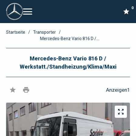
0
star
Startseite
/
Transporter
/
Mercedes-Benz Vario 816 D /
Werkstatt./Standheizung/Klima/Maxi
Mercedes-Benz Vario 816 D /
Werkstatt./Standheizung/Klima/Maxi
star
print
Anzeigen
1
zoom_out_map